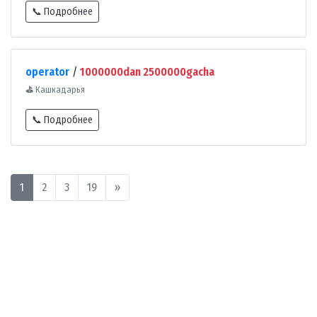
📞 Подробнее
operator
/
1000000dan 2500000gacha
⛳
Кашкадарья
📞 Подробнее
1
2
3
19
»