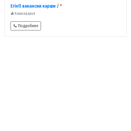
Eriell вакансии карши
/
*
⛳
Кашкадарья
📞 Подробнее