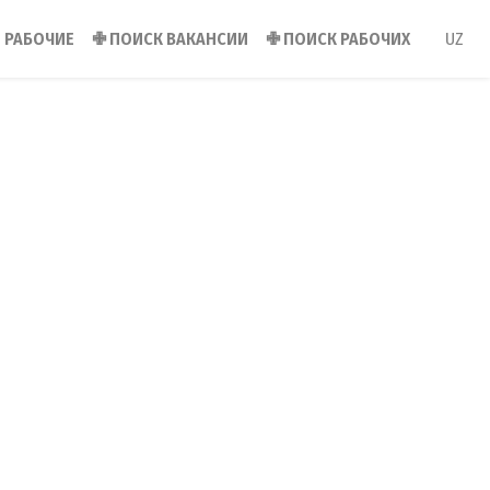
РАБОЧИЕ
✙
ПОИСК ВАКАНСИИ
✙
ПОИСК РАБОЧИХ
UZ