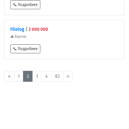
📞 Подробнее
Filolog
/
2 000 000
⛳
Хорезм
📞 Подробнее
«
1
2
3
4
82
»