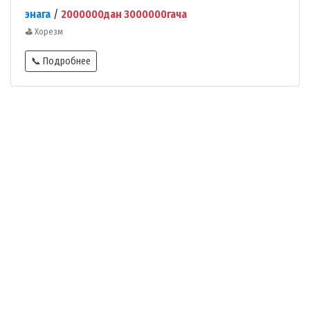
энага
/
2000000дан 3000000гача
⛳
Хорезм
📞 Подробнее