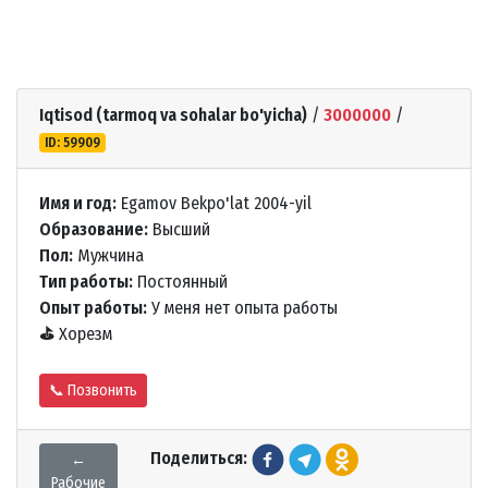
Iqtisod (tarmoq va sohalar bo'yicha)
/
3000000
/
ID: 59909
Имя и год:
Egamov Bekpo'lat 2004-yil
Образование:
Высший
Пол:
Мужчина
Тип работы:
Постоянный
Опыт работы:
У меня нет опыта работы
⛳
Хорезм
📞 Позвонить
Поделиться:
←
Рабочие