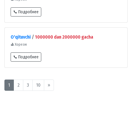
📞 Подробнее
O'qituvchi
/
1000000 dan 2000000 gacha
⛳
Хорезм
📞 Подробнее
1
2
3
10
»