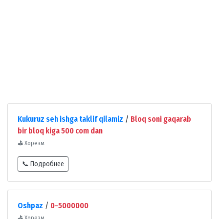
Kukuruz seh ishga taklif qilamiz
/
Bloq soni gaqarab
bir bloq kiga 500 com dan
⛳
Хорезм
📞 Подробнее
Oshpaz
/
0-5000000
⛳
Хорезм