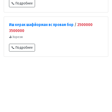
📞 Подробнее
Иш керак шафйорман вс провам бор
/
2500000
3500000
⛳
Хорезм
📞 Подробнее