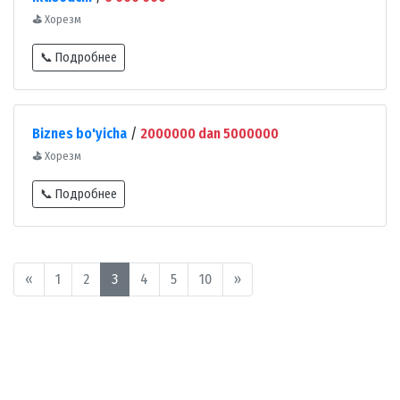
⛳
Хорезм
📞 Подробнее
Biznes bo'yicha
/
2000000 dan 5000000
⛳
Хорезм
📞 Подробнее
«
1
2
3
4
5
10
»