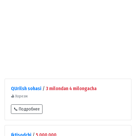
QUrilsh sohasi
/
3 milondan 4 milongacha
⛳
Хорезм
📞 Подробнее
Iktisodchi
/
5 000 000