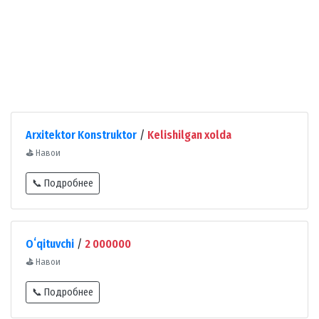
Arxitektor Konstruktor
/
Kelishilgan xolda
⛳
Навои
📞 Подробнее
Oʻqituvchi
/
2 000000
⛳
Навои
📞 Подробнее