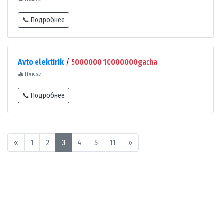
📞 Подробнее
Avto elektirik
/
5000000 10000000gacha
⛳
Навои
📞 Подробнее
«
1
2
3
4
5
11
»