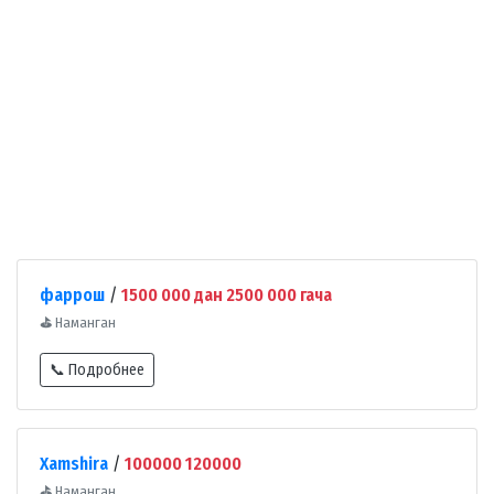
фаррош
/
1500 000 дан 2500 000 гача
⛳
Наманган
📞 Подробнее
Xamshira
/
100000 120000
⛳
Наманган