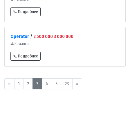
📞 Подробнее
Operator
/
2 500 000 3 000 000
⛳
Наманган
📞 Подробнее
«
1
2
3
4
5
23
»