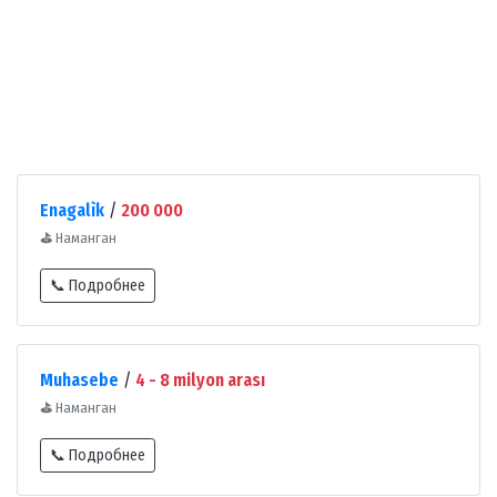
Enagalìk
/
200 000
⛳
Наманган
📞 Подробнее
Muhasebe
/
4 - 8 milyon arası
⛳
Наманган
📞 Подробнее