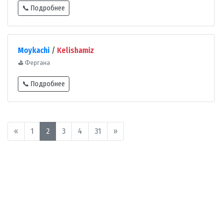
📞 Подробнее
Moykachi
/
Kelishamiz
⛳
Фергана
📞 Подробнее
«
1
2
3
4
31
»