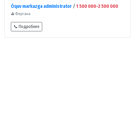
Óquv markazga administrator
/
1 500 000-2 500 000
⛳
Фергана
📞 Подробнее