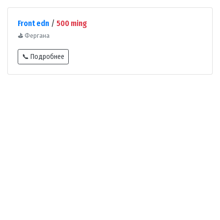
Front edn
/
500 ming
⛳
Фергана
📞 Подробнее