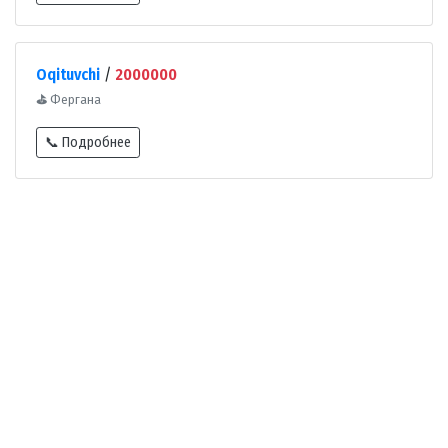
Oqituvchi
/
2000000
⛳
Фергана
📞 Подробнее