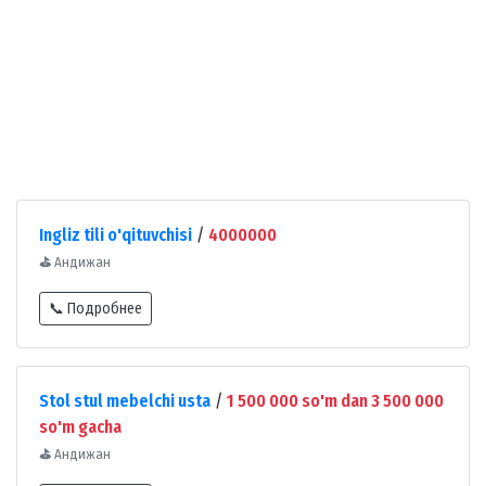
Ingliz tili o'qituvchisi
/
4000000
⛳
Андижан
📞 Подробнее
Stol stul mebelchi usta
/
1 500 000 so'm dan 3 500 000
so'm gacha
⛳
Андижан