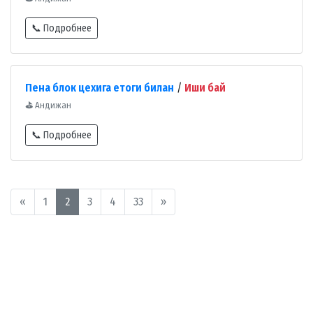
📞 Подробнее
Пена блок цехига етоги билан
/
Иши бай
⛳
Андижан
📞 Подробнее
«
1
2
3
4
33
»