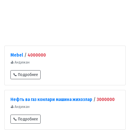
Mebel
/
4000000
⛳
Андижан
📞 Подробнее
Нефть ва газ конлари машина жихозлар
/
3000000
⛳
Андижан
📞 Подробнее