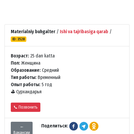
Materialniy buhgalter
/
Ishi va tajribasiga qarab
/
ID: 3528
Возраст:
25 dan katta
Пол:
Женщина
Образование:
Средний
Тип работы:
Временный
Опыт работы:
5 год
⛳
Сурхандарья
📞 Позвонить
Поделиться:
←
Вакансии