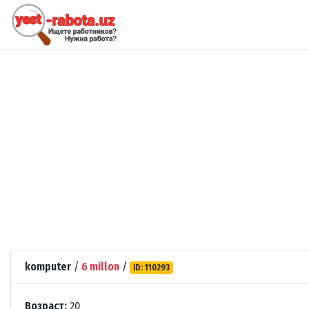
komputer
/
6 millon
/
ID: 110293
Возраст:
20