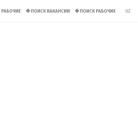
РАБОЧИЕ
✙
ПОИСК ВАКАНСИИ
✙
ПОИСК РАБОЧИХ
UZ