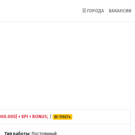
☰
ГОРОДА
ВАКАНСИИ
000.000) + KPI + BONUS;
/
ID: 110274
Тип работы:
Постоянный