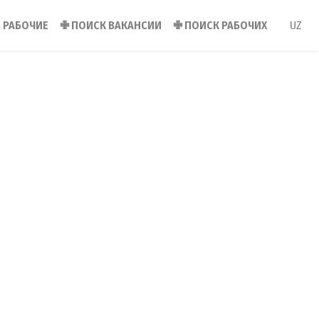
РАБОЧИЕ
✙
ПОИСК ВАКАНСИИ
✙
ПОИСК РАБОЧИХ
UZ