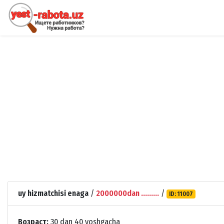
uy hizmatchisi enaga
/
2000000dan .........
/
ID: 11007
Возраст:
30 dan 40 yoshgacha