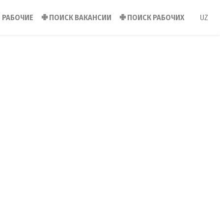
РАБОЧИЕ
✙
ПОИСК ВАКАНСИИ
✙
ПОИСК РАБОЧИХ
UZ