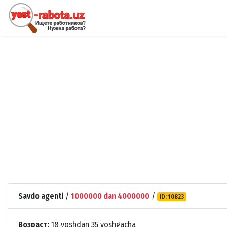
Savdo agenti
/
1000000 dan 4000000
/
ID: 10823
Возраст:
18 yoshdan 35 yoshgacha