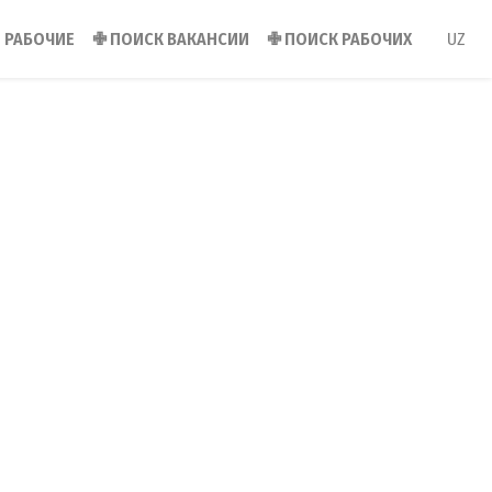
РАБОЧИЕ
✙
ПОИСК ВАКАНСИИ
✙
ПОИСК РАБОЧИХ
UZ