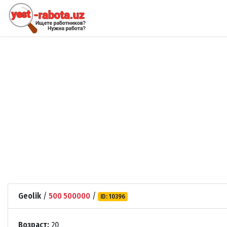
Geolik
/
500 500000
/
ID: 10396
Возраст:
20