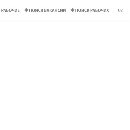
РАБОЧИЕ
✙
ПОИСК ВАКАНСИИ
✙
ПОИСК РАБОЧИХ
UZ