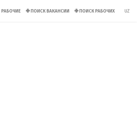
РАБОЧИЕ
✙
ПОИСК ВАКАНСИИ
✙
ПОИСК РАБОЧИХ
UZ