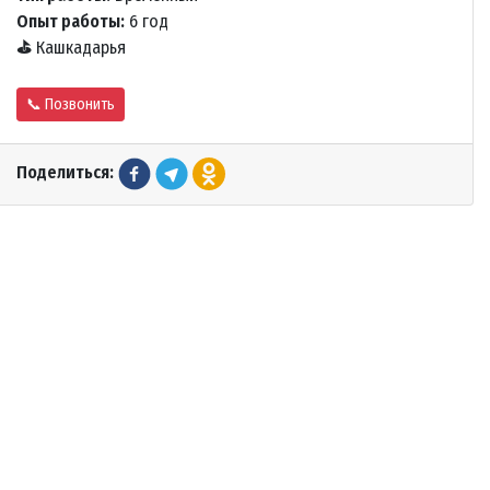
Опыт работы:
6 год
⛳
Кашкадарья
📞 Позвонить
Поделиться: