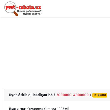
Uyda õtirib qilinadigan ish
/
2000000-4000000
/
ID: 99810
Имя и год:
Suvanova Xumora 1993 yil