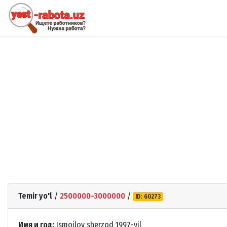
Temir yo'l
/
2500000-3000000
/
ID: 60273
Имя и год:
Ismoilov sherzod 1997-yil