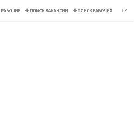
РАБОЧИЕ
✙
ПОИСК ВАКАНСИИ
✙
ПОИСК РАБОЧИХ
UZ