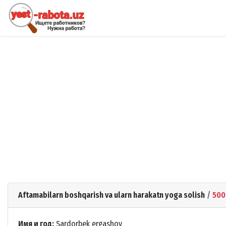
Aftamabilarn boshqarish va ularn harakatn yoga solish
/
500
Имя и год:
Sardorbek ergashov