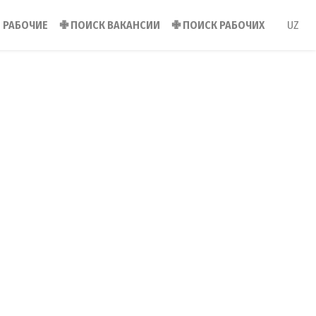
РАБОЧИЕ
✙
ПОИСК ВАКАНСИИ
✙
ПОИСК РАБОЧИХ
UZ