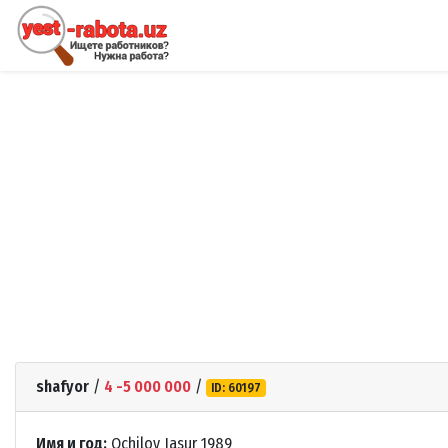
shafyor
/
4 -5 000 000
/
ID: 60197
Имя и год:
Ochilov Jasur 1989