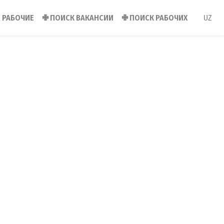
РАБОЧИЕ
✙
ПОИСК ВАКАНСИИ
✙
ПОИСК РАБОЧИХ
UZ