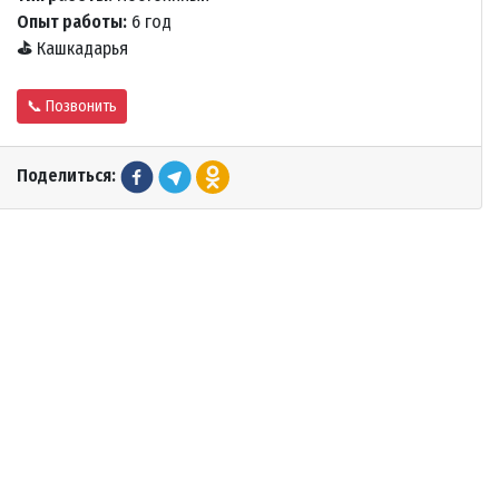
Опыт работы:
6 год
⛳
Кашкадарья
📞 Позвонить
Поделиться: