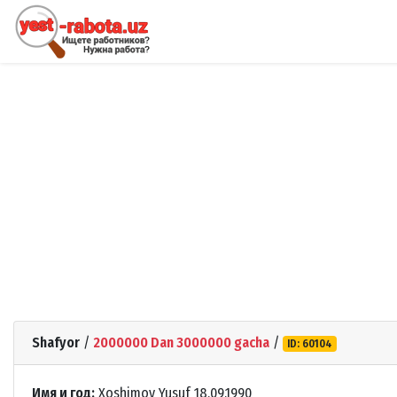
Shafyor
/
2000000 Dan 3000000 gacha
/
ID: 60104
Имя и год:
Xoshimov Yusuf 18.09.1990