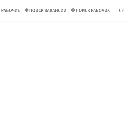
РАБОЧИЕ
✙
ПОИСК ВАКАНСИИ
✙
ПОИСК РАБОЧИХ
UZ