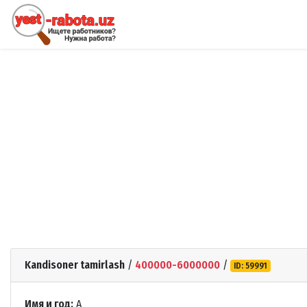
Kandisoner tamirlash
/
400000-6000000
/
ID: 59991
Имя и год:
A