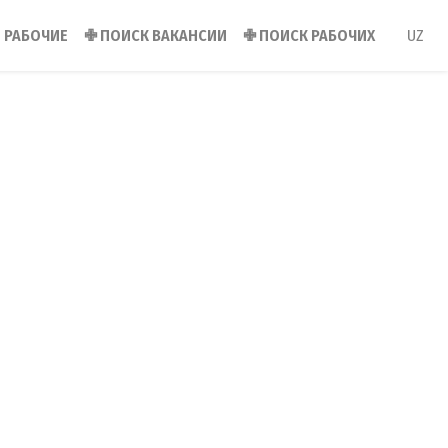
РАБОЧИЕ
✙
ПОИСК ВАКАНСИИ
✙
ПОИСК РАБОЧИХ
UZ