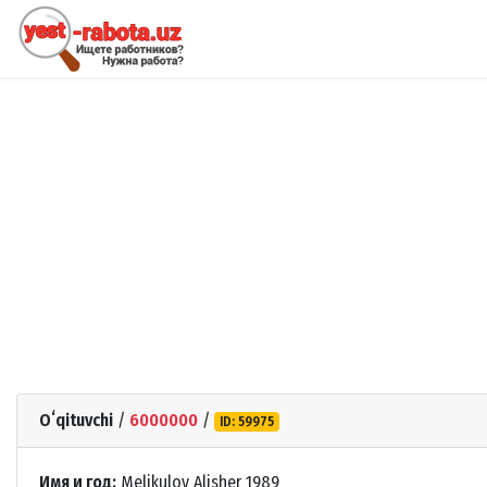
Oʻqituvchi
/
6000000
/
ID: 59975
Имя и год:
Melikulov Alisher 1989