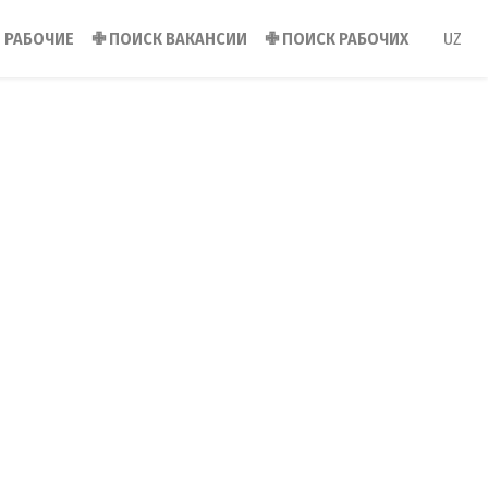
РАБОЧИЕ
✙
ПОИСК ВАКАНСИИ
✙
ПОИСК РАБОЧИХ
UZ