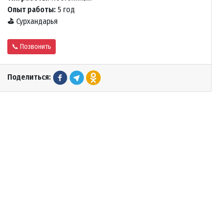
Опыт работы:
5 год
⛳
Сурхандарья
📞 Позвонить
Поделиться: