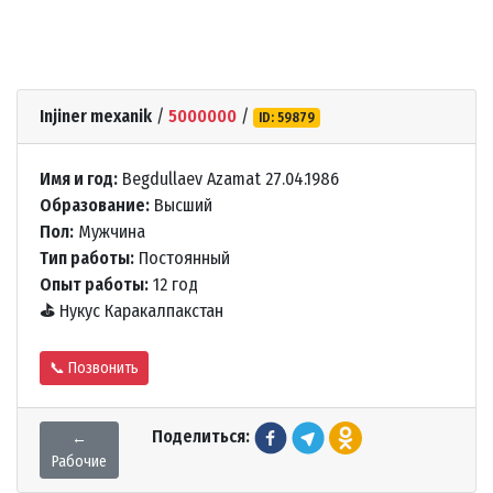
Injiner mexanik
/
5000000
/
ID: 59879
Имя и год:
Begdullaev Azamat 27.04.1986
Образование:
Высший
Пол:
Мужчина
Тип работы:
Постоянный
Опыт работы:
12 год
⛳
Нукус Каракалпакстан
📞 Позвонить
Поделиться:
←
Рабочие