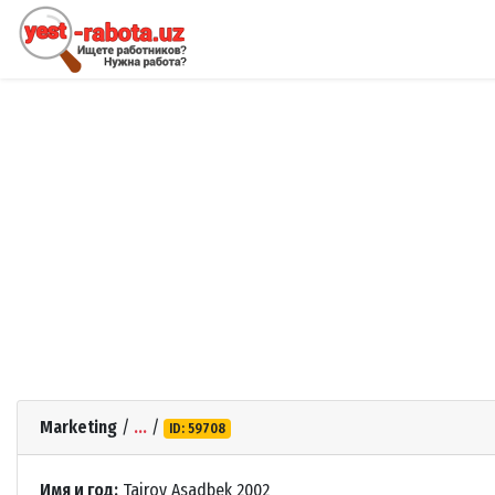
Marketing
/
...
/
ID: 59708
Имя и год:
Tairov Asadbek 2002