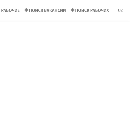
РАБОЧИЕ
✙
ПОИСК ВАКАНСИИ
✙
ПОИСК РАБОЧИХ
UZ