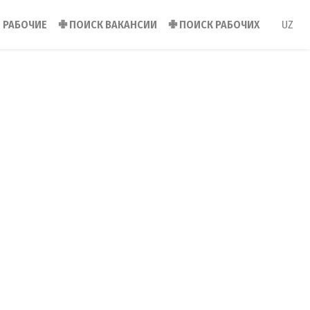
РАБОЧИЕ
✙
ПОИСК ВАКАНСИИ
✙
ПОИСК РАБОЧИХ
UZ