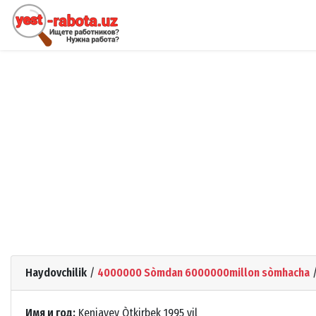
Haydovchilik
/
4000000 Sòmdan 6000000millon sòmhacha
Имя и год:
Kenjayev Òtkirbek 1995 yil