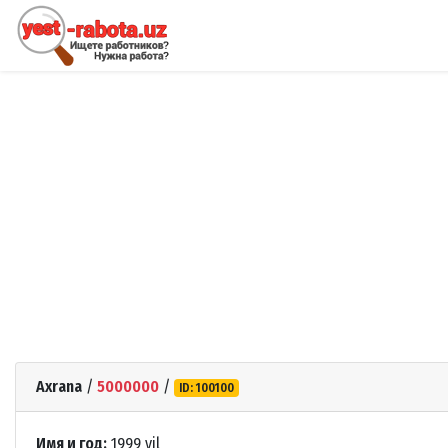
Axrana
/
5000000
/
ID: 100100
Имя и год:
1999 yil