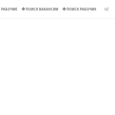
РАБОЧИЕ
✙
ПОИСК ВАКАНСИИ
✙
ПОИСК РАБОЧИХ
UZ