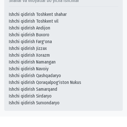
Shahar va viloyatlar bo`yicha ishchilar
Ishchi qidirish Toshkent shahar
Ishchi qidirish Toshkent vil
Ishchi qidirish Andijon
Ishchi qidirish Buxoro
Ishchi qidirish Farg'ona
Ishchi qidirish Jizzax
Ishchi qidirish Xorazm
Ishchi qidirish Namangan
Ishchi qidirish Navoiy
Ishchi qidirish Qashqadaryo
Ishchi qidirish Qoraqalpog'iston Nukus
Ishchi qidirish Samarqand
Ishchi qidirish Sirdaryo
Ishchi qidirish Surxondaryo