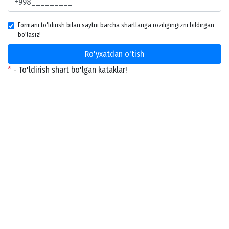
Formani to'ldirish bilan saytni barcha shartlariga roziligingizni bildirgan
bo'lasiz!
Ro'yxatdan o'tish
*
- To'ldirish shart bo'lgan kataklar!