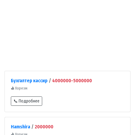
Бухгалтер кассир
/
4000000-5000000
⛳
Хорезм
📞 Подробнее
Hamshira
/
2000000
⛳
Хорезм