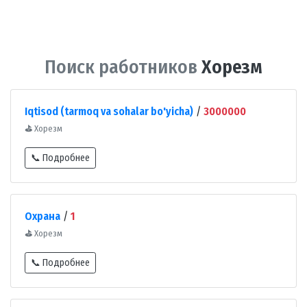
Поиск работников
Хорезм
Iqtisod (tarmoq va sohalar bo'yicha)
/
3000000
⛳
Хорезм
📞 Подробнее
Охрана
/
1
⛳
Хорезм
📞 Подробнее