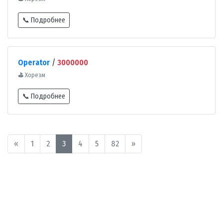
📞 Подробнее
Operator
/
3000000
⛳
Хорезм
📞 Подробнее
«
1
2
3
4
5
82
»