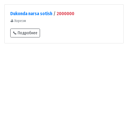
Dukonda narsa sotish
/
2000000
⛳
Хорезм
📞 Подробнее