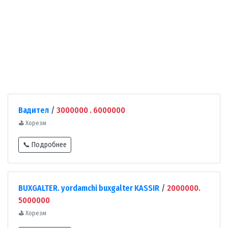
Вадител
/
3000000 . 6000000
⛳
Хорезм
📞 Подробнее
BUXGALTER. yordamchi buxgalter KASSIR
/
2000000.
5000000
⛳
Хорезм