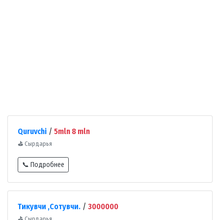
Quruvchi
/
5mln 8 mln
⛳
Сырдарья
📞 Подробнее
Тикувчи ,Сотувчи.
/
3000000
⛳
Сырдарья