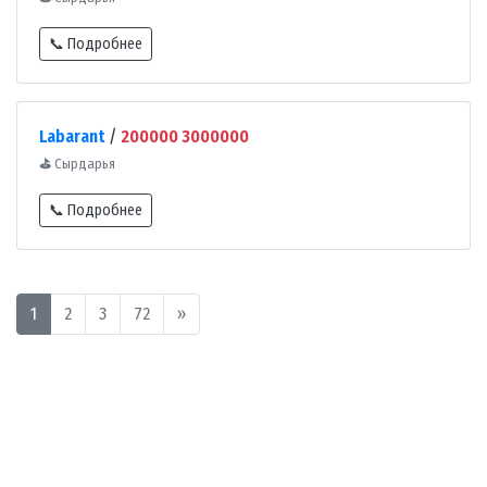
📞 Подробнее
Labarant
/
200000 3000000
⛳
Сырдарья
📞 Подробнее
1
2
3
72
»