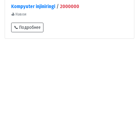
Kompyuter injiniringi
/
2000000
⛳
Навои
📞 Подробнее