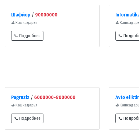
Шафйор
/
90000000
Informatik
⛳
Кашкадарья
⛳
Кашкадар
📞 Подробнее
📞 Подроб
Pagruziz
/
6000000-8000000
Avto eliktir
⛳
Кашкадарья
⛳
Кашкадар
📞 Подробнее
📞 Подроб