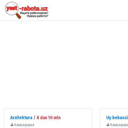
Arxitektura
/
8 dan 10 mln
Uy bekassi
⛳
Кашкадарья
⛳
Кашкадар