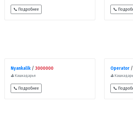
📞 Подробнее
📞 Подроб
Nyankalik
/
3000000
Operator
⛳
Кашкадарья
⛳
Кашкадар
📞 Подробнее
📞 Подроб