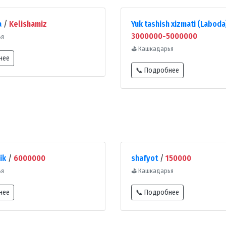
a
/
Kelishamiz
Yuk tashish xizmati (Laboda
3000000-5000000
ья
⛳
Кашкадарья
нее
📞 Подробнее
ik
/
6000000
shafyot
/
150000
ья
⛳
Кашкадарья
нее
📞 Подробнее