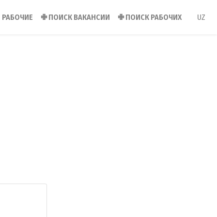
РАБОЧИЕ
✙
ПОИСК ВАКАНСИИ
✙
ПОИСК РАБОЧИХ
UZ