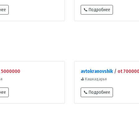
нее
📞 Подробнее
/
5000000
avtokranovshik
/
ot 700000
ья
⛳
Кашкадарья
нее
📞 Подробнее