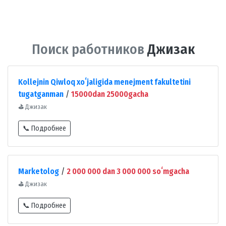
Поиск работников
Джизак
Kollejnin Qiwloq xoʻjaligida menejment fakultetini
tugatganman
/
15000dan 25000gacha
⛳
Джизак
📞 Подробнее
Marketolog
/
2 000 000 dan 3 000 000 soʻmgacha
⛳
Джизак
📞 Подробнее