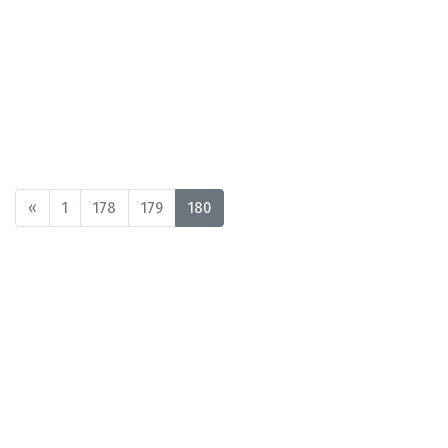
«
1
178
179
180