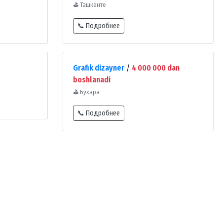
⛳
Ташкенте
📞 Подробнее
Grafik dizayner
/
4 000 000 dan
boshlanadi
⛳
Бухара
📞 Подробнее