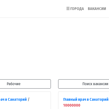
☰
ГОРОДА
ВАКАНСИИ
Рабочие
Поиск вакансии
рач в Санаторий
/
Главный врач в Санаторий
10000000