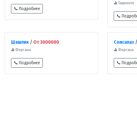
⛳
Ташкенте
📞 Подробнее
📞 Подроб
Шашлик
/
От 3000000
Сомсапаз
⛳
Фергана
⛳
Фергана
📞 Подробнее
📞 Подроб