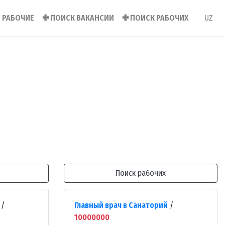
РАБОЧИЕ
✙
ПОИСК ВАКАНСИИ
✙
ПОИСК РАБОЧИХ
UZ
Поиск рабочих
/
Главный врач в Санаторий
/
10000000