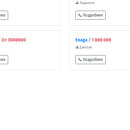
⛳
Ташкенте
нее
📞 Подробнее
/
От 3000000
Enaga
/
1 000 000
⛳
Джизак
нее
📞 Подробнее