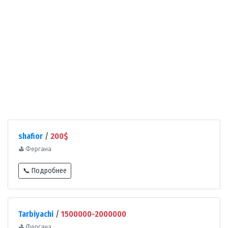
shafior
/
200$
⛳
Фергана
📞 Подробнее
Tarbiyachi
/
1500000-2000000
⛳
Фергана