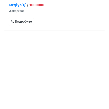
Farqi yoʻgʻ
/
1000000
⛳
Фергана
📞 Подробнее