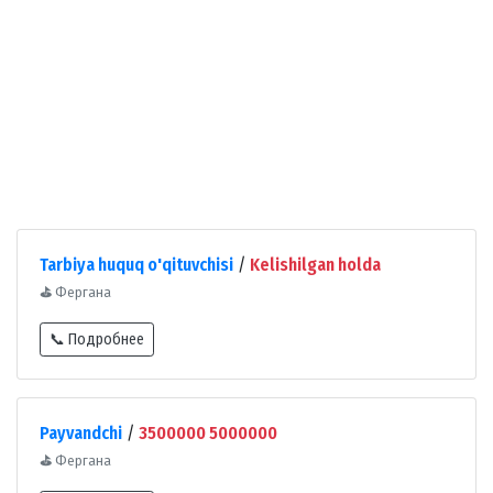
Tarbiya huquq o'qituvchisi
/
Kelishilgan holda
⛳
Фергана
📞 Подробнее
Payvandchi
/
3500000 5000000
⛳
Фергана